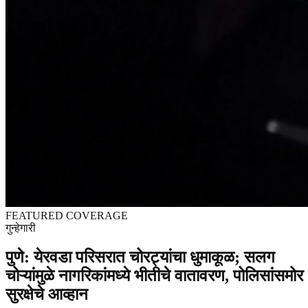
FEATURED COVERAGE
गुन्हेगारी
पुणे: येरवडा परिसरात चोरट्यांचा धुमाकूळ; सलग
चोऱ्यांमुळे नागरिकांमध्ये भीतीचे वातावरण, पोलिसांसमोर
सुरक्षेचे आव्हान