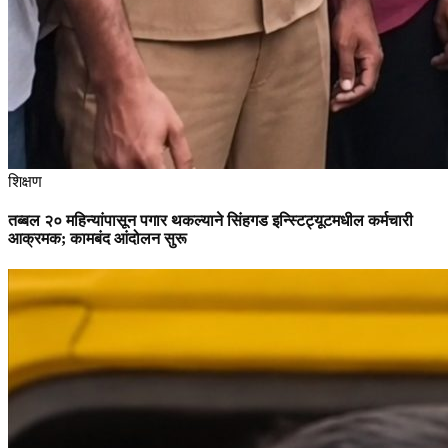
शिक्षण
तब्बल २० महिन्यांपासून पगार थकल्याने सिंहगड इन्स्टिट्यूटमधील कर्मचारी
आक्रमक; कामबंद आंदोलन सुरू