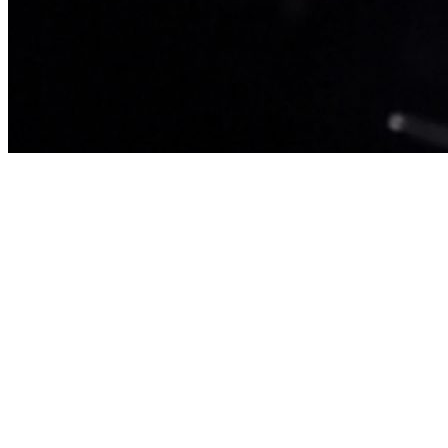
crime
पुणे: येरवडा परिसरात चोरट्यांचा धुमाकूळ; सलग चोऱ्यांमुळे नागरिकांमध्ये भीतीचे
वातावरण, पोलिसांसमोर सुरक्षेचे आव्हान
पुण्यातील येरवडा आणि लगतच्या उपनगरांमध्ये गेल्या काही दिवसांपासून चोरट्यांन
धुमाकूळ घातला आहे. बंद घरे, दुकाने आणि रस्त्यांवर पार्क केलेल्या वाहनांमधून
मौल्यवान ऐवजाची चोरी होण्याचे प्रमाण वाढले आहे. सलग घडणाऱ्या या गुन्ह्यांमुळे
स्थानिक नागरिकांमध्ये भीतीचे वातावरण पसरले असून येरवडा पोलीस ठाण्याने
रात्रीची गस्त वाढवून आरोपींचा तात्काळ शोध घ्यावा, अशी मागणी नागरिकांकडून
होत आहे.