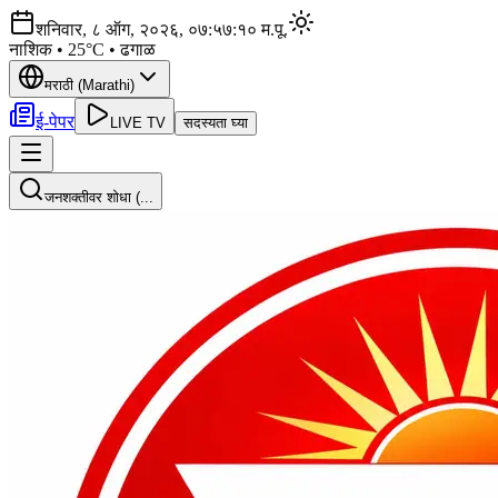
शनिवार, ८ ऑग, २०२६, ०७:५७:१२ म.पू.
मुंबई
•
28
°C •
पाऊस
पावसाचा इशारा
मराठी (Marathi)
ई-पेपर
LIVE TV
सदस्यता घ्या
जनशक्तीवर शोधा (
...