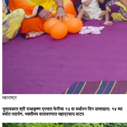
महाराष्ट्र
भुसावळात श्री राधाकृष्ण प्रभात फेरीचा १३ वा वर्धापन दिन उत्साहात; १४ व्या
वर्षात पदार्पण, भक्तीमय वातावरणात महाप्रसाद वाटप