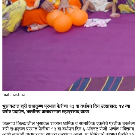
maharashtra
भुसावळात श्री राधाकृष्ण प्रभात फेरीचा १३ वा वर्धापन दिन उत्साहात; १४ व्या
वर्षात पदार्पण, भक्तीमय वातावरणात महाप्रसाद वाटप
जळगाव जिल्ह्यातील भुसावळ शहरात धार्मिक व सामाजिक एकतेचे प्रतीक ठरलेल्य
श्री राधाकृष्ण प्रभात फेरीचा १३ वा वर्धापन दिन ६ ऑगस्ट रोजी अत्यंत भक्तिमय
आणि उत्साही वातावरणात साजरा करण्यात आला. या निमित्ताने प्रभात फेरीने १४