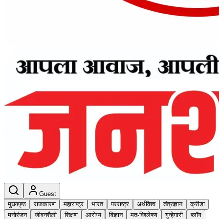
Guest
मुख्यपृष्ठ
राजकारण
महाराष्ट्र
भारत
परराष्ट्र
अर्थविश्व
तंत्रज्ञान
क्रीडा
मनोरंजन
जीवनशैली
शिक्षण
आरोग्य
विज्ञान
मत-विश्लेषण
गुन्हेगारी
ब्लॉग